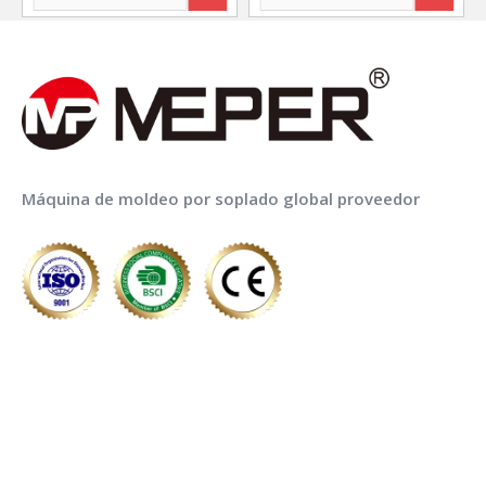
para botellas de
Agro-química
productos
químicos y
1
2
3
4
...
9
pesticidas
Máquina de moldeo por soplado global proveedor
ENLACES RÁPIDOS
LISTA DE PRODUCTOS
¡Llama ahora para el servicio!