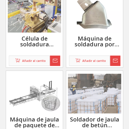
Célula de
Máquina de
soldadura
soldadura por
robótica para
láser automotriz |
ensamblaje
Soldador
automotriz |
comercial de alta
Añadir al carrito
Añadir al carrito
Soluciones
precisión para
automatizadas de
piezas de
soldadura
automóviles
comercial
Máquina de jaula
Soldador de jaula
de paquete de
de betún