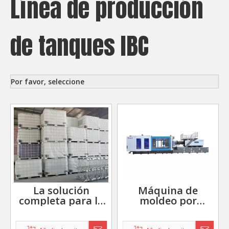
Línea de producción
de tanques IBC
Por favor, seleccione
La solución
Máquina de
completa para la
moldeo por
línea de
inyección de
producción de
plástico para