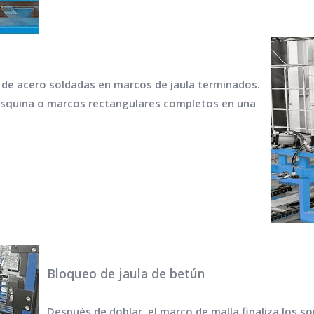
as de acero soldadas en marcos de jaula terminados.
 esquina o marcos rectangulares completos en una
Bloqueo de jaula de betún
Después de doblar, el marco de malla finaliza los 