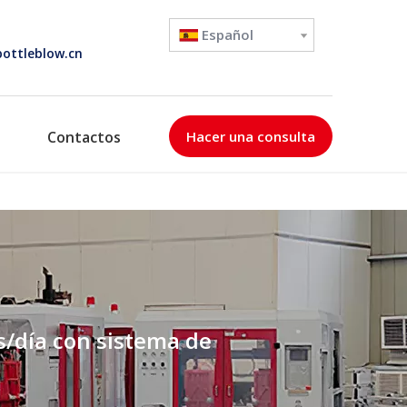
Español
ottleblow.cn
Contactos
Hacer una consulta
s/día con sistema de