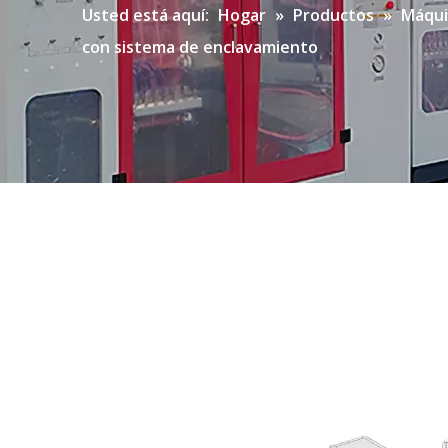
Usted está aquí:
Hogar
»
Productos
»
Máqui
con sistema de enclavamiento