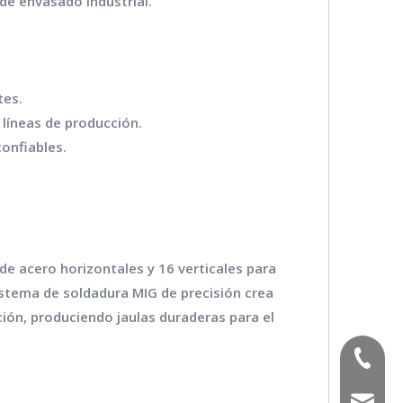
de envasado industrial.
tes.
 líneas de producción.
onfiables.
e acero horizontales y 16 verticales para
istema de soldadura MIG de precisión crea
ión, produciendo jaulas duraderas para el
(+86) -
sales02