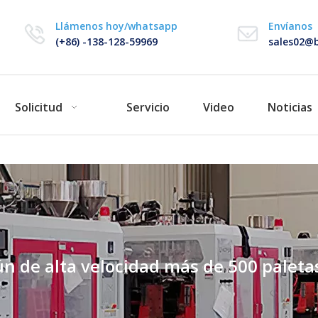
Llámenos hoy/whatsapp
Envíanos
(+86) -138-128-59969
sales02@b
Solicitud
Servicio
Video
Noticias
n de alta velocidad más de 500 paleta