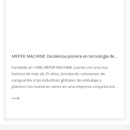
¿Cómo se combina la coextrusión con sus materias
primas?
La coextrusión mejora el rendimiento de la materia
prima.Combina múltiples materiales a la perfección, lo que
garantiza propiedades, resistencia y apariencia óptimas del
producto.Esta sinergia permite a los fabricantes crear
soluciones innovadoras, eficientes y sostenibles, ampliando
las posibilidades de desarrollo de productos y éxito en el
mercado.