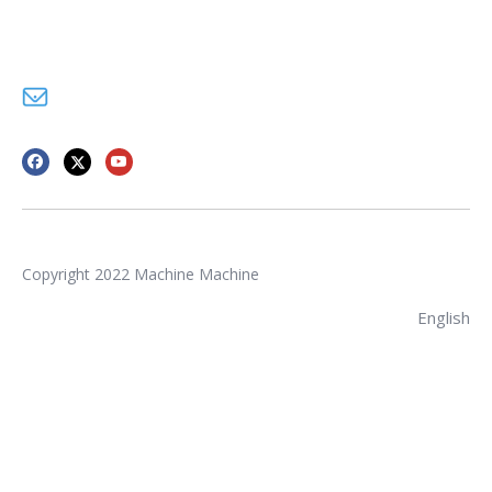
¡Llama ahora para el servicio!
(+86) -138-128-59969
sales02@bottleblow.cn
Copyright 2022 Machine Machine
English