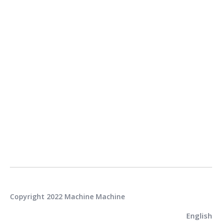
Paso 5: relleno de asfalto
La unidad está lista para llenar. El asfalto caliente se
vierte en la bolsa a granel. El marco de acero rígido
contiene y soporta la bolsa, evitando la
deformación y habilitando el transporte seguro y
estable.
Copyright 2022 Machine Machine
English