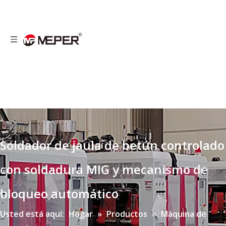
Soldador de jaula de betún controlado
con soldadura MIG y mecanismo de
bloqueo automático
Usted está aquí:
Hogar
»
Productos
»
Máquina de