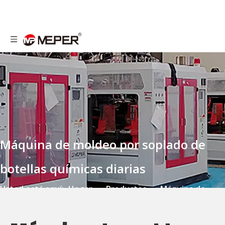
Máquina de moldeo por soplado de
botellas químicas diarias
Usted está aquí:
Hogar
»
Productos
»
Máquina de
moldeo por soplado de botellas químicas diarias