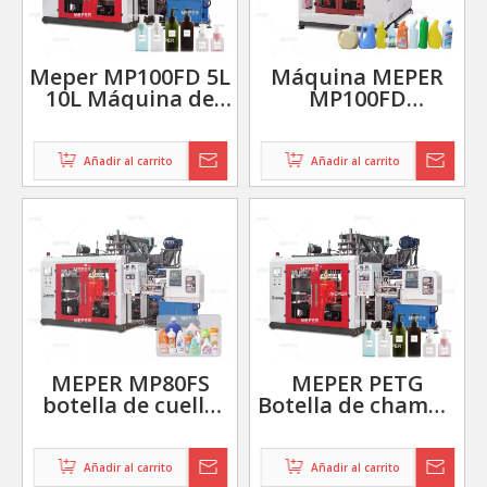
Meper MP100FD 5L
Máquina MEPER
10L Máquina de
MP100FD
moldeo por
completamente
soplado de
automática 3
extrusión para
capas 10L 20L
Añadir al carrito
Añadir al carrito
botella cosmética
plástico pe hdpe
evoh extrusión
máquina de
moldeo por
soplado
MEPER MP80FS
MEPER PETG
botella de cuello
Botella de champú
en ángulo toliet
1 litro HDPE
botellas de lavado
Máquina de
máquina de
fabricación de
Añadir al carrito
Añadir al carrito