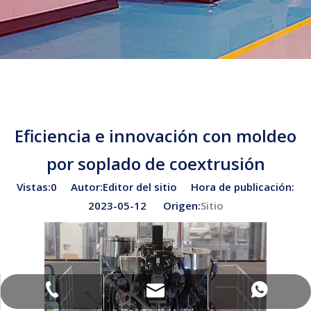
Eficiencia e innovación con moldeo
por soplado de coextrusión
Vistas:
0
Autor:Editor del sitio Hora de publicación:
2023-05-12 Origen:
Sitio
sales02@bottleblow.cn
(+86) -138-128-59969
(+86) -138-128-59969