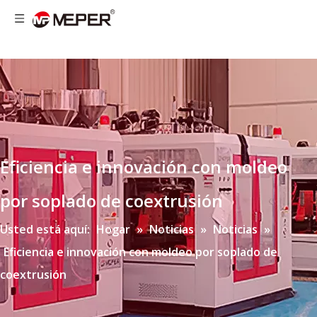
Eficiencia e innovación con moldeo
por soplado de coextrusión
Usted está aquí:
Hogar
»
Noticias
»
Noticias
»
Eficiencia e innovación con moldeo por soplado de
coextrusión