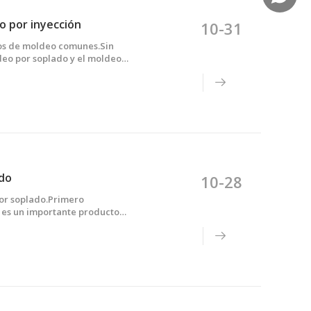
o por inyección
10-31
dos de moldeo comunes.Sin
deo por soplado y el moldeo
nsión clara del moldeo por
der.
ado
10-28
por soplado.Primero
o es un importante producto
a, como pintura, tinta, papel,
l de ti