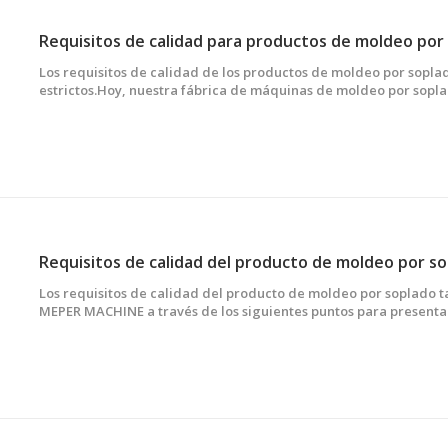
Requisitos de calidad para productos de moldeo por
Los requisitos de calidad de los productos de moldeo por sopl
estrictos.Hoy, nuestra fábrica de máquinas de moldeo por sopla
de los siguientes puntos.Espero que pueda comprender más clar
calidad de los productos de moldeo por soplado.1. Requisitos de
Requisitos de calidad del producto de moldeo por s
Los requisitos de calidad del producto de moldeo por soplado t
MEPER MACHINE a través de los siguientes puntos para presenta
comprender más claramente los requisitos de calidad del prod
soplado.1.Requisitos de calidad de apariencia(1) La superficie del