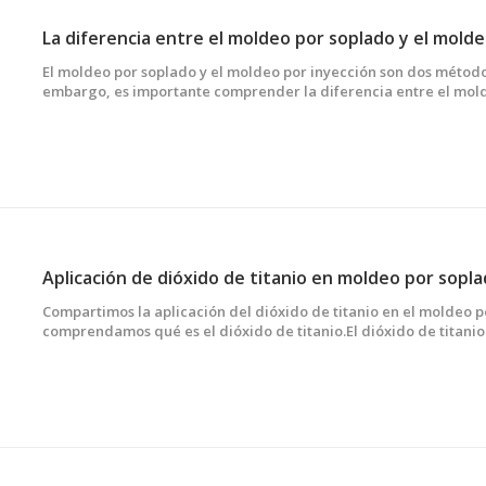
La diferencia entre el moldeo por soplado y el molde
El moldeo por soplado y el moldeo por inyección son dos méto
embargo, es importante comprender la diferencia entre el mol
por inyección antes de decidir.Este artículo le dará una compre
inyección y el moldeo por soplado en oraciones fáciles de enten
Aplicación de dióxido de titanio en moldeo por sopl
Compartimos la aplicación del dióxido de titanio en el moldeo 
comprendamos qué es el dióxido de titanio.El dióxido de titani
químico inorgánico.Tiene importantes aplicaciones en la industri
plásticos, productos químicos y cerámica.El componente principa