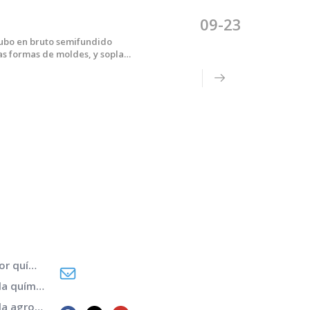
09-23
tubo en bruto semifundido
as formas de moldes, y soplar
l método de moldeo de
¡Llama ahora para el servicio!
(+86) -138-128-59969
Máquina de moldeo por soplado de tambor químico
sales02@bottleblow.cn
Máquina de moldeo por soplado de botella química diaria
Máquina de moldeo por soplado de botella agroquímica