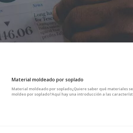
Material moldeado por soplado
Material moldeado por soplado¿Quiere saber qué materiales se 
moldeo por soplado?Aquí hay una introducción a las característi
de varios materiales de uso común y sus aplicaciones.Elegir el 
soplado adecuado para su máquina es un desafío importante