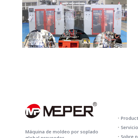
ENLACES
Produc
Servici
Máquina de moldeo por soplado
Sobre 
global proveedor