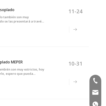
 soplado
11-24
ado también son muy
do se las presentará a través
amente los requisitos de
 calidad de apariencia (1) M
oplado MEPER
10-31
ambién son muy estrictos, hoy
rle, espero que pueda
ucto de moldeo por
(+86) -
 producto es lisa...
sales02
(+86) -