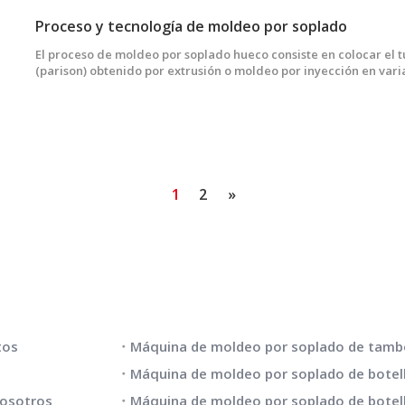
Proceso y tecnología de moldeo por soplado
El proceso de moldeo por soplado hueco consiste en colocar el 
(parison) obtenido por extrusión o moldeo por inyección en vari
aire comprimido en el tubo en bruto para acercarlo al molde.E
productos huecos se obtiene por enfriamiento y desmoldeo.
1
2
»
 RÁPIDOS
LISTA DE PRODUCTOS
tos
o
nosotros