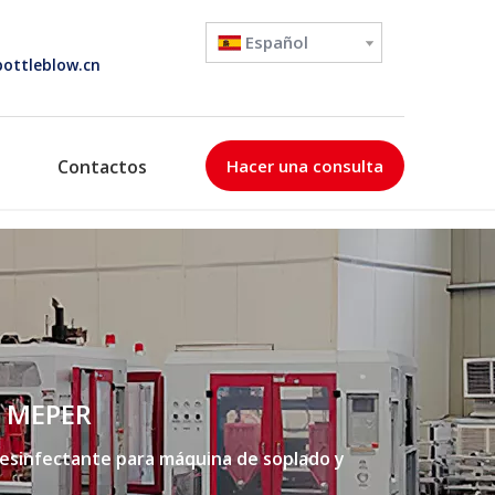
Español
ottleblow.cn
Contactos
Hacer una consulta
a MEPER
desinfectante para máquina de soplado y