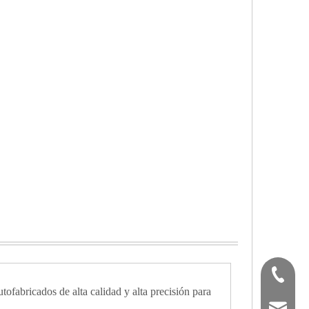
(+86) -
ofabricados de alta calidad y alta precisión para
sales02