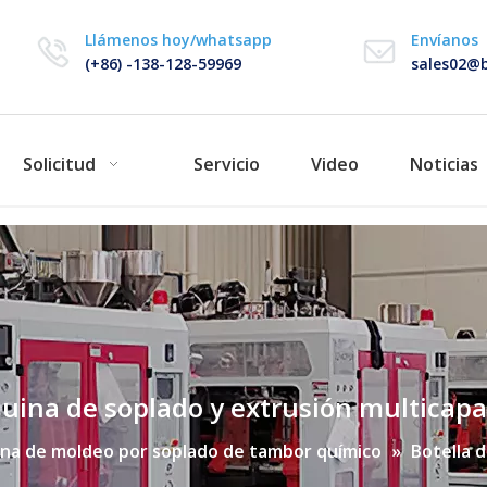
Llámenos hoy/whatsapp
Envíanos
(+86) -138-128-59969
sales02@b
Solicitud
Servicio
Video
Noticias
quina de soplado y extrusión multicap
na de moldeo por soplado de tambor químico
»
Botella 