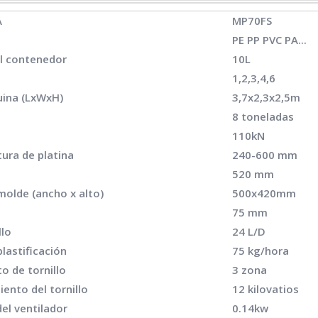
A
MP70FS
PE PP PVC PA...
l contenedor
10L
1,2,3,4,6
uina (LxWxH)
3,7x2,3x2,5m
8 toneladas
110kN
ura de platina
240-600 mm
520 mm
olde (ancho x alto)
500x420mm
75 mm
llo
24 L/D
lastificación
75 kg/hora
o de tornillo
3 zona
ento del tornillo
12 kilovatios
del ventilador
0.14kw