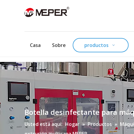
Casa
Sobre
productos
Botella desinfectante para má
Usted está aquí:
Hogar
»
Productos
»
Máqui
extrusión multicapa MEPER