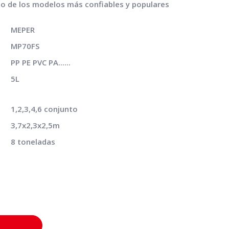
uno de los modelos más confiables y populares
MEPER
MP70FS
PP PE PVC PA......
5L
1,2,3,4,6 conjunto
3,7x2,3x2,5m
8 toneladas