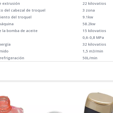
e extrusión
22 kilovatios
o del cabezal de troquel
3 zona
iento del troquel
9.1kw
 máquina
58.2kw
e la bomba de aceite
15 kilovatios
0,6-0,8 MPa
nergía
32 kilovatios
imido
1,5 m3/min
refrigeración
50L/min