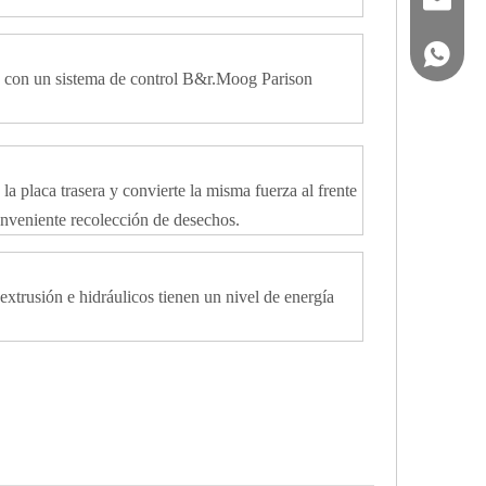
(+86) -
e con un sistema de control B&r.Moog Parison
la placa trasera y convierte la misma fuerza al frente
onveniente recolección de desechos.
rusión e hidráulicos tienen un nivel de energía