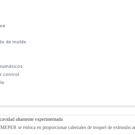
gua
ido de molde
 neumáticos
r control
le
icavidad altamente experimentada
 MEPER se enfoca en proporcionar cabezales de troquel de extrusión aut