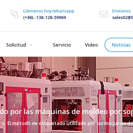
Llámenos hoy/whatsapp
Envíanos
(+86) -138-128-59969
sales02@b
Solicitud
Servicio
Video
Noticias
ado por las máquinas de moldeo por so
»
El método de etiquetado utilizado por las máquinas d