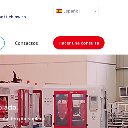
Español
ottleblow.cn
Contactos
Hacer una consulta
plado.
e moldeo por soplado.