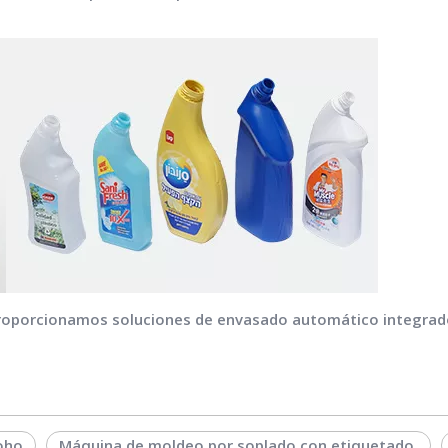
 proporcionamos soluciones de envasado automático integrado
oho
Máquina de moldeo por soplado con etiquetado.