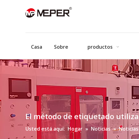
Casa
Sobre
productos
El método de etiquetado utiliz
Usted está aquí:
Hogar
»
Noticias
»
Noticias