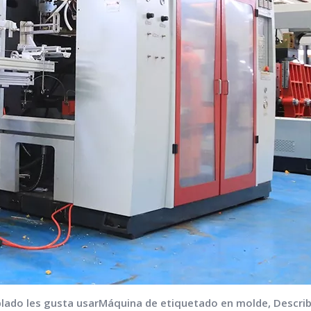
lado les gusta usar
Máquina de etiquetado en molde
, Descri