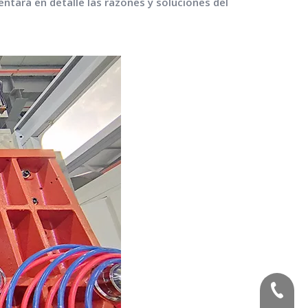
ntará en detalle las razones y soluciones del
(+86) -