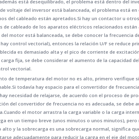
Si además está desequilibrado, el problema está dentro del in
 de voltaje del inversor está balanceada, el problema está en e
mos del cableado están apretados.Si hay un contactor u otros
s de cableado de los aparatos eléctricos relacionados están 
o del motor está balanceada, se debe conocer la frecuencia de
 hay control vectorial), entonces la relación U/F se reduce p
ablecida es demasiado alta y el pico de corriente de excitaci
la carga fija, se debe considerar el aumento de la capacidad del 
rol vectorial.
nto de temperatura del motor no es alto, primero verifique si
able.Si todavía hay espacio para el convertidor de frecuencia
 hay necesidad de relajarse, de acuerdo con el proceso de p
cción del convertidor de frecuencia no es adecuada, se debe 
ia.Cuando el motor arrastra la carga variable o la carga int
rga en un tiempo breve (unos minutos o unos minutos), pero no
lto y la sobrecarga es una sobrecarga normal, significa qu
rse adecuadamente para reducir la carga en el eje del motor