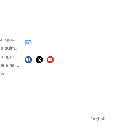
¡Llama ahora para el servicio!
(+86) -138-128-59969
Máquina de moldeo por soplado de tambor químico
sales02@bottleblow.cn
Máquina de moldeo por soplado de botella química diaria
Máquina de moldeo por soplado de botella agroquímica
Máquina de moldeo por soplado de la botella de la industria alimentaria
os
English