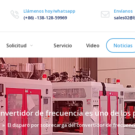
Llámenos hoy/whatsapp
Envíanos
(+86) -138-128-59969
sales02@b
Solicitud
Servicio
Video
Noticias
convertidor de frecuencia es uno de lo
»
El disparo por sobrecarga del convertidor de frecuenc