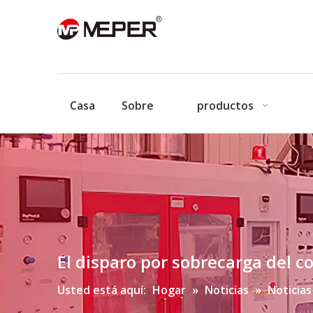
Casa
Sobre
productos
El disparo por sobrecarga del 
Usted está aquí:
Hogar
»
Noticias
»
Noticias