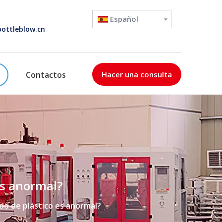
Español
ottleblow.cn
Contactos
Hacer una consulta
es anormal?
ado de plástico es anormal?