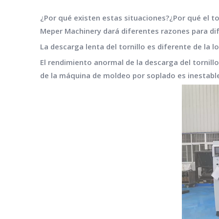
¿Por qué existen estas situaciones?¿Por qué el t
Meper Machinery dará diferentes razones para dif
La descarga lenta del tornillo es diferente de la l
El rendimiento anormal de la descarga del tornill
de la máquina de moldeo por soplado es inestable