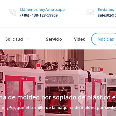
Llámenos hoy/whatsapp
Envíanos
(+86) -138-128-59969
sales02@b
Solicitud
Servicio
Video
Noticias
ina de moldeo por soplado de plástico 
»
¿Por qué el tornillo de la máquina de moldeo por sopl