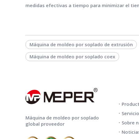
medidas efectivas a tiempo para minimizar el tiemp
Máquina de moldeo por soplado de extrusión
Máquina de moldeo por soplado coex
ENLACES
Produc
Servici
Máquina de moldeo por soplado
Sobre 
global proveedor
Noticia