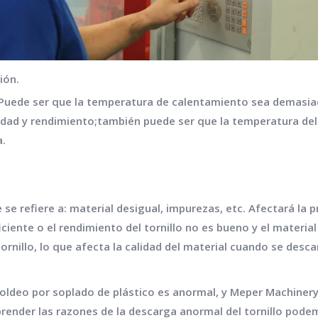
ión.
uede ser que la temperatura de calentamiento sea demasiado b
alidad y rendimiento;también puede ser que la temperatura de
a.
 se refiere a: material desigual, impurezas, etc. Afectará la
ciente o el rendimiento del tornillo no es bueno y el materi
ornillo, lo que afecta la calidad del material cuando se desca
 moldeo por soplado de plástico es anormal, y Meper Machinery
mprender las razones de la descarga anormal del tornillo po