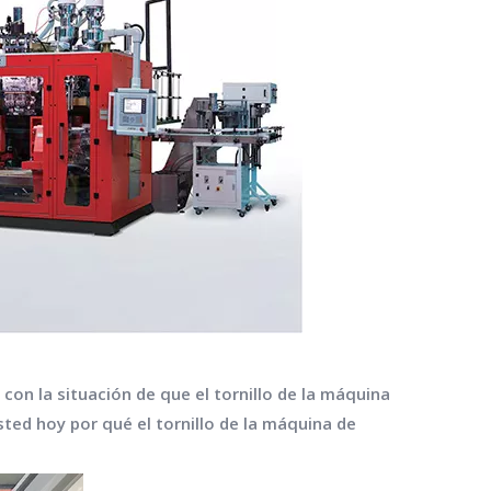
on la situación de que el tornillo de la máquina
ted hoy por qué el tornillo de la máquina de