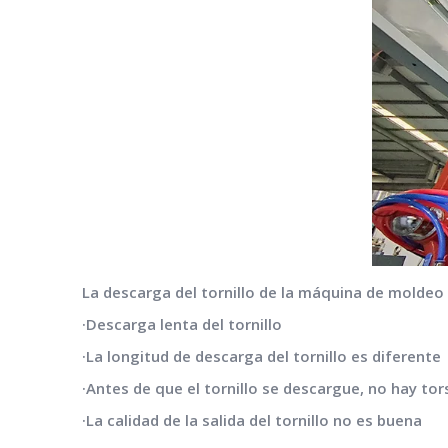
La descarga del tornillo de la máquina de moldeo
·Descarga lenta del tornillo
·La longitud de descarga del tornillo es diferente
·Antes de que el tornillo se descargue, no hay tor
·La calidad de la salida del tornillo no es buena