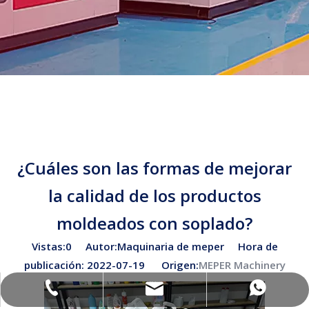
¿Cuáles son las formas de mejorar
la calidad de los productos
moldeados con soplado?
Vistas:
0
Autor:Maquinaria de meper Hora de
publicación: 2022-07-19 Origen:
MEPER Machinery
sales02@bottleblow.cn
(+86) -138-128-59969
(+86) -138-128-59969