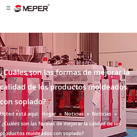
¿Cuáles son las formas de mejorar la
calidad de los productos moldeados
con soplado?
Usted está aquí:
Hogar
»
Noticias
»
Noticias
»
¿Cuáles son las formas de mejorar la calidad de los
productos moldeados con soplado?